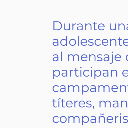
Durante una
adolescent
al mensaje 
participan 
campamento
títeres, ma
compañeris