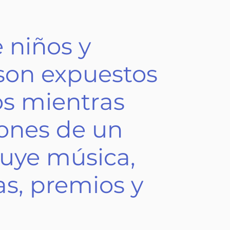
 niños y
son expuestos
os mientras
iones de un
uye música,
as, premios y